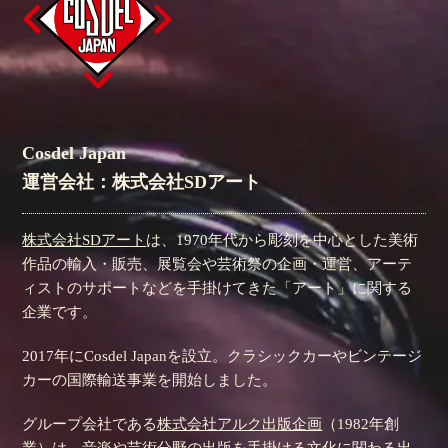
Cosdel Japan
運営会社：株式会社SDアート
株式会社SDアート
は、1970年代から彫刻を中心とした美術
作品の輸入・販売、展覧会や芸術祭の企画・運営、アーテ
ィストのサポートなどを手掛けてきた「アート」に関する
企業です。
2017年にCosdel Japanを設立。クラシックカーやビンテージ
カーの国際輸送事業を開始しました。
グループ会社である
株式会社アルク出版企画
（1982年創
業）は、音楽や芸術分野の出版を手掛ける文化に関わる出