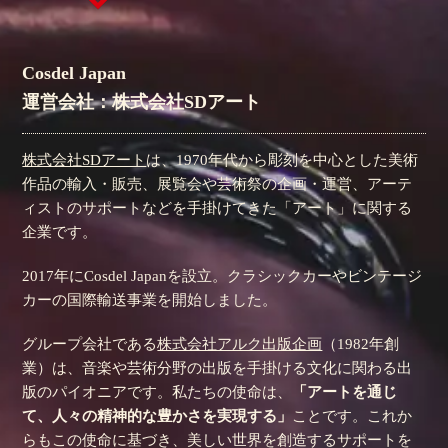
Cosdel Japan
運営会社：株式会社SDアート
株式会社SDアート
は、1970年代から彫刻を中心とした美術
作品の輸入・販売、展覧会や芸術祭の企画・運営、アーテ
ィストのサポートなどを手掛けてきた「アート」に関する
企業です。
2017年にCosdel Japanを設立。クラシックカーやビンテージ
カーの国際輸送事業を開始しました。
グループ会社である
株式会社アルク出版企画
（1982年創
業）は、音楽や芸術分野の出版を手掛ける文化に関わる出
版のパイオニアです。私たちの使命は、
「アートを通じ
て、人々の精神的な豊かさを実現する」
ことです。これか
らもこの使命に基づき、美しい世界を創造するサポートを