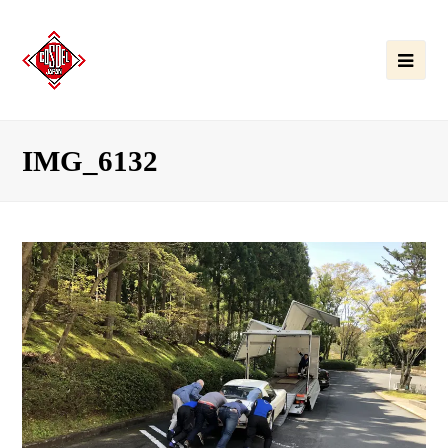
Ope
Mobi
Men
IMG_6132