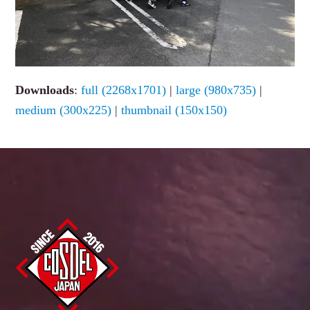
Downloads
:
full (2268x1701)
|
large (980x735)
|
medium (300x225)
|
thumbnail (150x150)