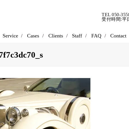
TEL 050-355
受付時間:平日9
Service
Cases
Clients
Staff
FAQ
Contact
7f7c3dc70_s