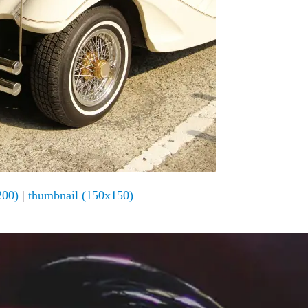
200)
|
thumbnail (150x150)