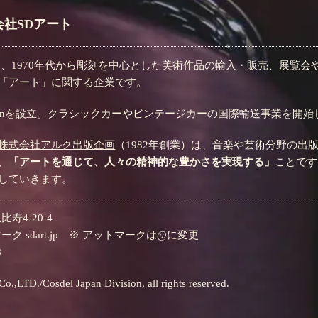
社SDアート
は、1970年代から彫刻を中心とした美術作品の輸入・販売、展覧
「アート」に関する企業です。
el Japanを設立。クラシックカーやビンテージカーの国際輸送事業を開
株式会社アルク出版企画
（1982年創業）は、音楽や芸術分野の
、
「アートを通じて、人々の精神的な豊かさを実現する」
ことです
していきます。
比寿4-20-4
トマーク sdart.jp ※ アットマークは@に変更
8
.,LTD./Cosdel Japan Division, all rights reserved.