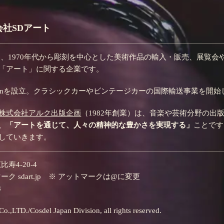
社SDアート
は、1970年代から彫刻を中心とした美術作品の輸入・販売、展覧
「アート」に関する企業です。
el Japanを設立。クラシックカーやビンテージカーの国際輸送事業を開
株式会社アルク出版企画
（1982年創業）は、音楽や芸術分野の
、
「アートを通じて、人々の精神的な豊かさを実現する」
ことです
していきます。
比寿4-20-4
トマーク sdart.jp ※ アットマークは@に変更
8
.,LTD./Cosdel Japan Division, all rights reserved.