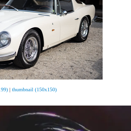
199)
|
thumbnail (150x150)