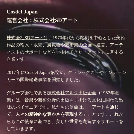
Cosdel Japan
運営会社：株式会社SDアート
株式会社SDアート
は、1970年代から彫刻を中心とした美術
作品の輸入・販売、展覧会や芸術祭の企画・運営、アーテ
ィストのサポートなどを手掛けてきた「アート」に関する
企業です。
2017年にCosdel Japanを設立。クラシックカーやビンテージ
カーの国際輸送事業を開始しました。
グループ会社である
株式会社アルク出版企画
（1982年創
業）は、音楽や芸術分野の出版を手掛ける文化に関わる出
版のパイオニアです。私たちの使命は、
「アートを通じ
て、人々の精神的な豊かさを実現する」
ことです。これか
らもこの使命に基づき、美しい世界を創造するサポートを
していきます。