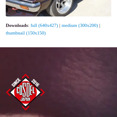
Downloads
:
full (640x427)
|
medium (300x200)
|
thumbnail (150x150)