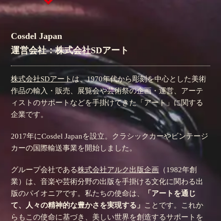
Cosdel Japan
運営会社：株式会社SDアート
株式会社SDアート
は、1970年代から彫刻を中心とした美術
作品の輸入・販売、展覧会や芸術祭の企画・運営、アーテ
ィストのサポートなどを手掛けてきた「アート」に関する
企業です。
2017年にCosdel Japanを設立。クラシックカーやビンテージ
カーの国際輸送事業を開始しました。
グループ会社である
株式会社アルク出版企画
（1982年創
業）は、音楽や芸術分野の出版を手掛ける文化に関わる出
版のパイオニアです。私たちの使命は、
「アートを通じ
て、人々の精神的な豊かさを実現する」
ことです。これか
らもこの使命に基づき、美しい世界を創造するサポートを