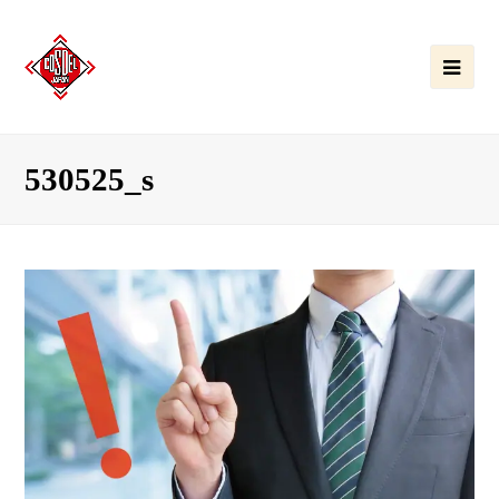
Ope
Mobi
Men
530525_s