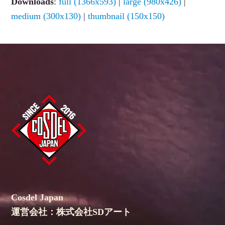
Downloads
:
full (1366x593)
|
large (980x426)
|
medium (300x130)
|
thumbnail (150x150)
Cosdel Japan
運営会社：株式会社SDアート