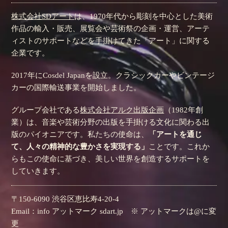
株式会社SDアート
は、1970年代から彫刻を中心とした美術
作品の輸入・販売、展覧会や芸術祭の企画・運営、アーテ
ィストのサポートなどを手掛けてきた「アート」に関する
企業です。
2017年にCosdel Japanを設立。クラシックカーやビンテージ
カーの国際輸送事業を開始しました。
グループ会社である
株式会社アルク出版企画
（1982年創
業）は、音楽や芸術分野の出版を手掛ける文化に関わる出
版のパイオニアです。私たちの使命は、
「アートを通じ
て、人々の精神的な豊かさを実現する」
ことです。これか
らもこの使命に基づき、美しい世界を創造するサポートを
していきます。
〒150-6090 渋谷区恵比寿4-20-4
Email：info アットマーク sdart.jp ※ アットマークは@に変
更