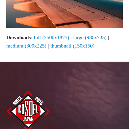
Downloads
:
full (2500x1875)
|
large (980x735)
|
medium (300x225)
|
thumbnail (150x150)