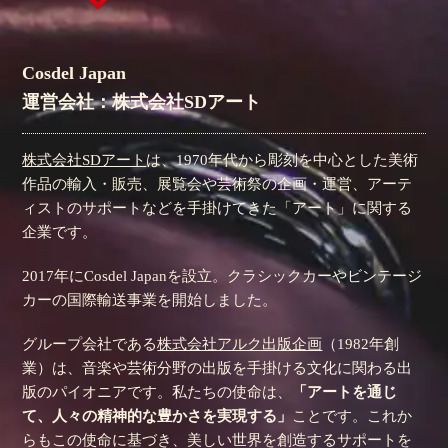
Cosdel Japan
運営会社：株式会社SDアート
株式会社SDアート
は、1970年代から彫刻を中心とした美術
作品の輸入・販売、展覧会や芸術祭の企画・運営、アーテ
ィストのサポートなどを手掛けてきた「アート」に関する
企業です。
2017年にCosdel Japanを設立。クラシックカーやビンテージ
カーの国際輸送事業を開始しました。
グループ会社である
株式会社アルク出版企画
（1982年創
業）は、音楽や芸術分野の出版を手掛ける文化に関わる出
版のパイオニアです。私たちの使命は、
「アートを通じ
て、人々の精神的な豊かさを実現する」
ことです。これか
らもこの使命に基づき、美しい世界を創造するサポートを