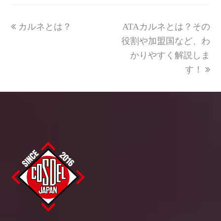
previous
next
カルネとは？
ATAカルネとは？その
post:
post:
役割や加盟国など、わ
かりやすく解説しま
す！