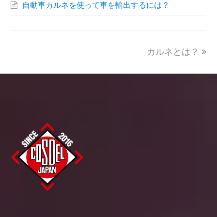
自動車カルネを使って車を輸出するには？
next
カルネとは？
post: